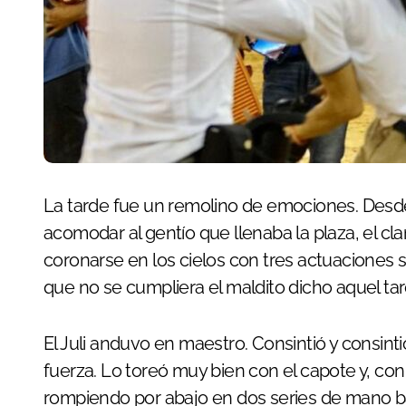
La tarde fue un remolino de emociones. Desde los diez minutos de retraso para poder
acomodar al gentío que llenaba la plaza, el cl
coronarse en los cielos con tres actuaciones s
que no se cumpliera el maldito dicho aquel ta
El Juli anduvo en maestro. Consintió y consin
fuerza. Lo toreó muy bien con el capote y, con
rompiendo por abajo en dos series de mano ba