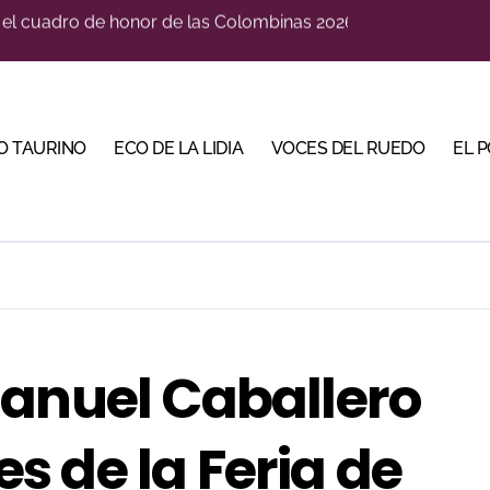
orino Martín para su regreso a Huesca trece años después (Im
blanquiazul con descuentos y una corrida homenaje al Málag
illeros en una feria que vuelve a mirar al futuro
O TAURINO
ECO DE LA LIDIA
VOCES DEL RUEDO
EL 
cigrande para Morante y Manzanares en Illumbe (Vídeo e imá
 Almendralejo para impulsar la corrida de la Piedad
, gastronomía y talento de la tierra en La Malagueta
ma su temporada de figura y el palco niega el premio a Roc
Manuel Caballero
 de la Feria de