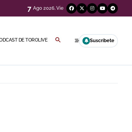
7
ágenes)
Ago 2026, Vie
a CF
Buscar:
PODCAST DE TOROLIVE
Suscríbete
genes desde el campo)
BOTÓN DE BÚSQUEDA
a Rey