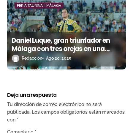
FERIA TAURINA || MÁLAGA
Daniel Luque, gran triunfador en
Málaga con tres orejas en una
tarde marcada por el viento
Redacción
Ago 20, 2025
Deja una respuesta
Tu dirección de correo electrónico no será
publicada.
Los campos obligatorios están marcados
con
*
Comentario
*