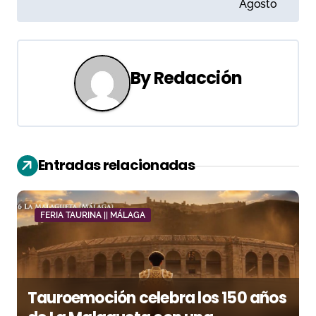
e
Agosto
g
a
By
Redacción
c
i
ó
Entradas relacionadas
n
d
FERIA TAURINA || MÁLAGA
e
e
n
Tauroemoción celebra los 150 años