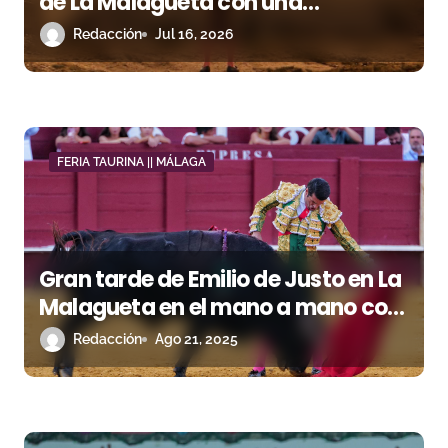
de La Malagueta con una
t
campaña creada con inteligencia
Redacción
Jul 16, 2026
r
artificial
a
d
a
FERIA TAURINA || MÁLAGA
s
Gran tarde de Emilio de Justo en La
Malagueta en el mano a mano con
Fortes
Redacción
Ago 21, 2025