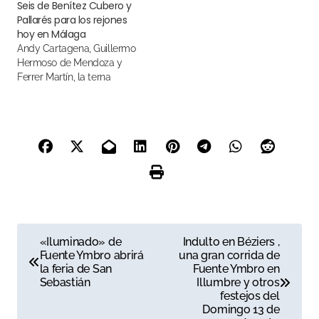
Seis de Benítez Cubero y
Pallarés para los rejones
hoy en Málaga
Andy Cartagena, Guillermo
Hermoso de Mendoza y
Ferrer Martín, la terna
N
«Iluminado» de
Indulto en Béziers ,
Fuente Ymbro abrirá
una gran corrida de
a
la feria de San
Fuente Ymbro en
Sebastián
Illumbre y otros
v
festejos del
Domingo 13 de