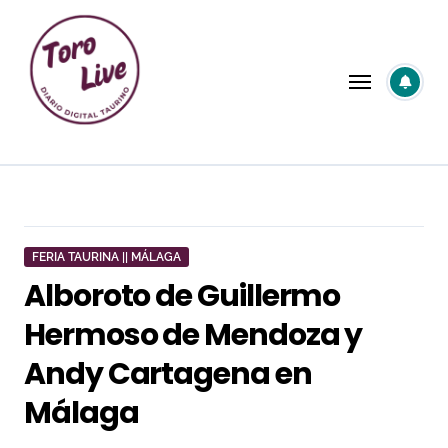
Saltar
al
contenido
FERIA TAURINA || MÁLAGA
Alboroto de Guillermo
Hermoso de Mendoza y
Andy Cartagena en
Málaga