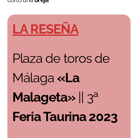
cortó una
oreja
LA RESEÑA
Plaza de toros de
Málaga
«La
Malageta»
|| 3ª
Feria Taurina 2023