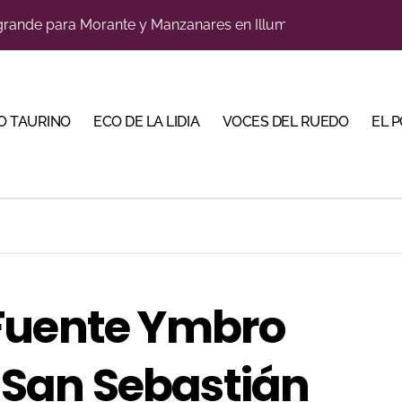
, gastronomía y talento de la tierra en La Malagueta
ria con largas colas en la renovación de abonos
 Calamocha con una corrida de imponente presencia
O TAURINO
ECO DE LA LIDIA
VOCES DEL RUEDO
EL 
 en Cehegín para celebrar los 125 años de su plaza
eria con largas colas y varias tardes camino del lleno
a coronando al futuro del toreo andaluz
a a nueve especialistas del recorte mañana en Villaseca
na corrida de gran trapío para la despedida de Víctor Puerto
Fuente Ymbro
trarse con la luz del toreo
e San Sebastián