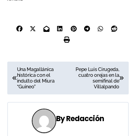
N
Una Magallánica
Pepe Luis Cirugeda,
histórica con el
cuatro orejas en la
a
indulto del Miura
semifinal de
“Guineo”
Villalpando
v
e
g
By
Redacción
a