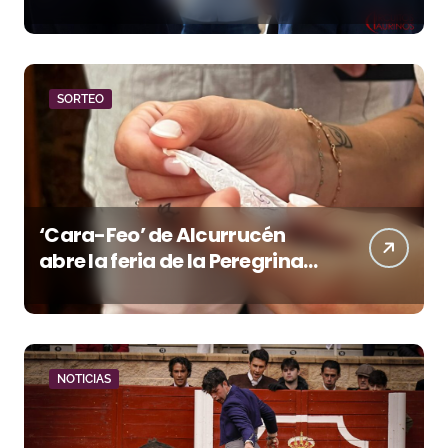
la temporada portuense
SORTEO
‘Cara-Feo’ de Alcurrucén
abre la feria de la Peregrina
en Pontevedra
NOTICIAS