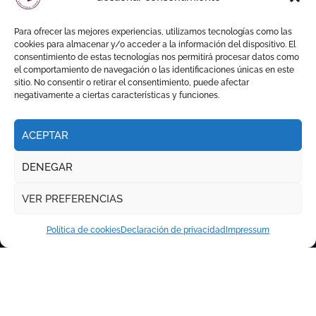
Para ofrecer las mejores experiencias, utilizamos tecnologías como las
cookies para almacenar y/o acceder a la información del dispositivo. El
consentimiento de estas tecnologías nos permitirá procesar datos como
el comportamiento de navegación o las identificaciones únicas en este
sitio. No consentir o retirar el consentimiento, puede afectar
negativamente a ciertas características y funciones.
ACEPTAR
DENEGAR
VER PREFERENCIAS
Política de cookies
Declaración de privacidad
Impressum
Copyright © Todos los derechos reservados
|
Newspaperup
por
Themeansar
.
RITMO TAURINO
ECO DE LA LIDIA
VOCES DEL RUEDO