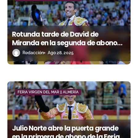
d
a
s
Rotunda tarde de David de
Miranda en la segunda de abono
de Almería
Redacción
Ago 28, 2025
FERIA VIRGEN DEL MAR || ALMERÍA
Julio Norte abre la puerta grande
en la primera de abono de la Feria