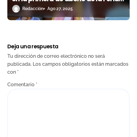
de Almería
Redacción
Ago 27, 2025
Deja una respuesta
Tu dirección de correo electrónico no será
publicada.
Los campos obligatorios están marcados
con
*
Comentario
*