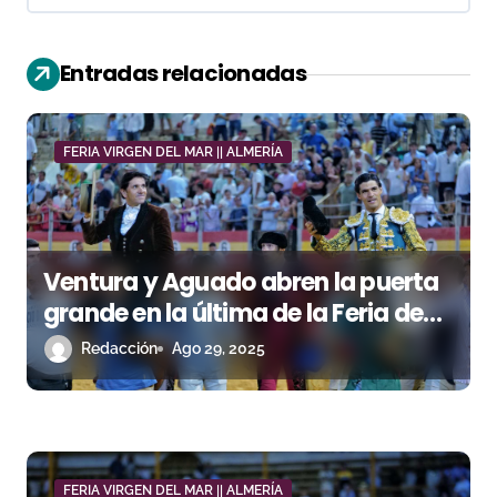
c
i
Entradas relacionadas
ó
n
FERIA VIRGEN DEL MAR || ALMERÍA
d
e
Ventura y Aguado abren la puerta
e
grande en la última de la Feria de
n
Almería
Redacción
Ago 29, 2025
t
r
a
FERIA VIRGEN DEL MAR || ALMERÍA