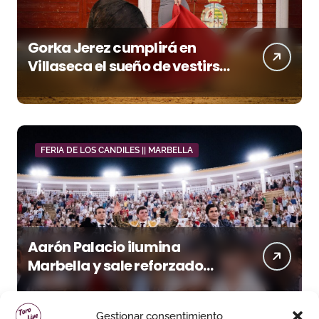
Gorka Jerez cumplirá en
Villaseca el sueño de vestirse
de luces ante los suyos
FERIA DE LOS CANDILES || MARBELLA
Aarón Palacio ilumina
Marbella y sale reforzado
junto a Manzanares y
Morante
Gestionar consentimiento