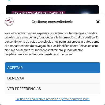
FERIA DE LOS CANDILES || MARBELLA
Gestionar consentimiento
Para ofrecer las mejores experiencias, utilizamos tecnologías como las
cookies para almacenar y/o acceder a la información del dispositivo. El
consentimiento de estas tecnologías nos permitirá procesar datos como
Aarón Palacio ilumina
el comportamiento de navegación o las identificaciones únicas en este
Marbella y sale reforzado
sitio. No consentir o retirar el consentimiento, puede afectar
negativamente a ciertas características y funciones.
junto a Manzanares y
Morante
ACEPTAR
DENEGAR
TEMPORADA DE VERANO || EL PUERTO DE SANTA MARÍA
VER PREFERENCIAS
Política de cookies
Declaración de privacidad
Impressum