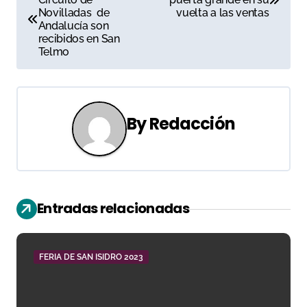
a
Novilladas de
vuelta a las ventas
Andalucía son
v
recibidos en San
Telmo
e
g
a
By
Redacción
c
i
ó
Entradas relacionadas
n
d
FERIA DE SAN ISIDRO 2023
e