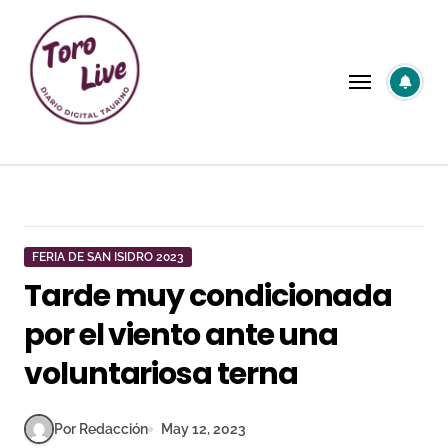
Saltar
al
contenido
FERIA DE SAN ISIDRO 2023
Tarde muy condicionada
por el viento ante una
voluntariosa terna
Por Redacción
May 12, 2023