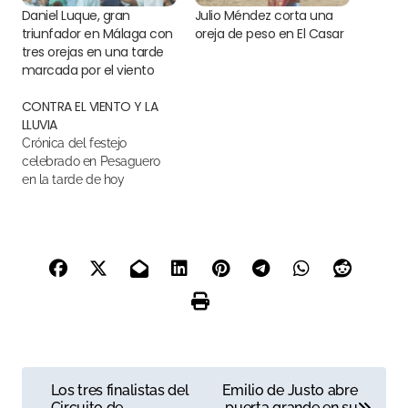
Daniel Luque, gran
Julio Méndez corta una
triunfador en Málaga con
oreja de peso en El Casar
tres orejas en una tarde
marcada por el viento
CONTRA EL VIENTO Y LA
LLUVIA
Crónica del festejo
celebrado en Pesaguero
en la tarde de hoy
N
Los tres finalistas del
Emilio de Justo abre
Circuito de
puerta grande en su