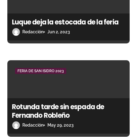
e
n
Luque deja la estocada de la feria
t
Redacción
Jun 2, 2023
r
a
d
FERIA DE SAN ISIDRO 2023
a
s
Rotunda tarde sin espada de
Fernando Robleño
Redacción
May 29, 2023