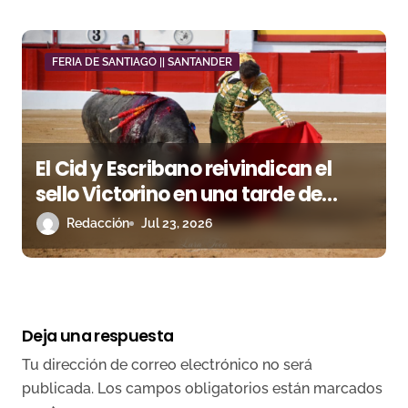
FERIA DE SANTIAGO || SANTANDER
El Cid y Escribano reivindican el
sello Victorino en una tarde de
oficio y verdad en Santander
Redacción
Jul 23, 2026
Deja una respuesta
Tu dirección de correo electrónico no será
publicada.
Los campos obligatorios están marcados