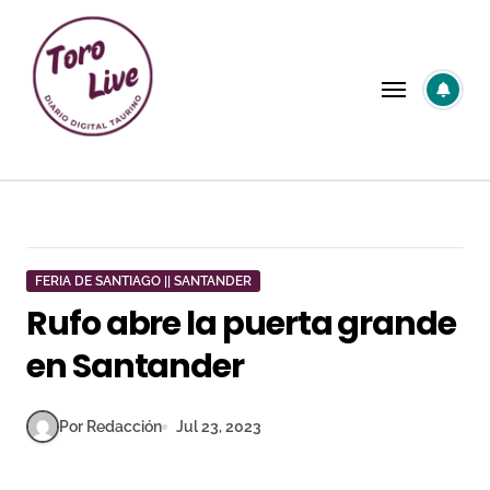
Saltar
al
contenido
FERIA DE SANTIAGO || SANTANDER
Rufo abre la puerta grande
en Santander
Por Redacción
Jul 23, 2023