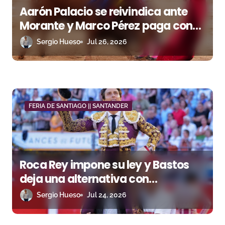
e
Aarón Palacio se reivindica ante
n
Morante y Marco Pérez paga con
sangre su entrega
Sergio Hueso
Jul 26, 2026
t
r
a
d
FERIA DE SANTIAGO || SANTANDER
a
s
Roca Rey impone su ley y Bastos
deja una alternativa con
argumento
Sergio Hueso
Jul 24, 2026