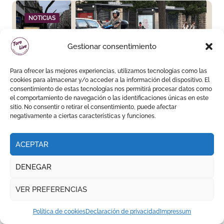
NOTICIAS
Gestionar consentimiento
Para ofrecer las mejores experiencias, utilizamos tecnologías como las
cookies para almacenar y/o acceder a la información del dispositivo. El
Ginés Marín lanza ‘Eso es
consentimiento de estas tecnologías nos permitirá procesar datos como
Torería’, una campaña para
el comportamiento de navegación o las identificaciones únicas en este
sitio. No consentir o retirar el consentimiento, puede afectar
reivindicar los valores del
negativamente a ciertas características y funciones.
toreo más allá del ruedo
ACEPTAR
OBITUARIO
DENEGAR
VER PREFERENCIAS
Política de cookies
Declaración de privacidad
Impressum