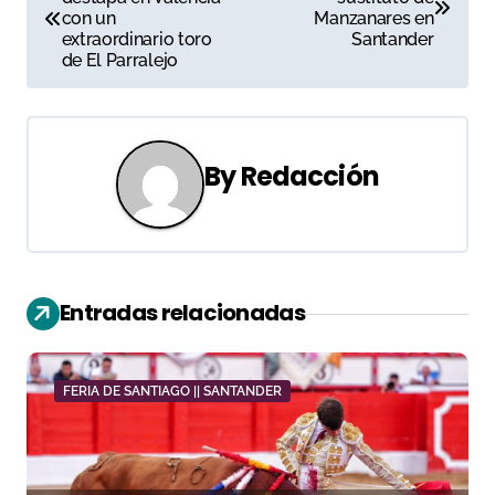
a
con un
Manzanares en
extraordinario toro
Santander
v
de El Parralejo
e
g
By
Redacción
a
c
i
Entradas relacionadas
ó
n
FERIA DE SANTIAGO || SANTANDER
d
e