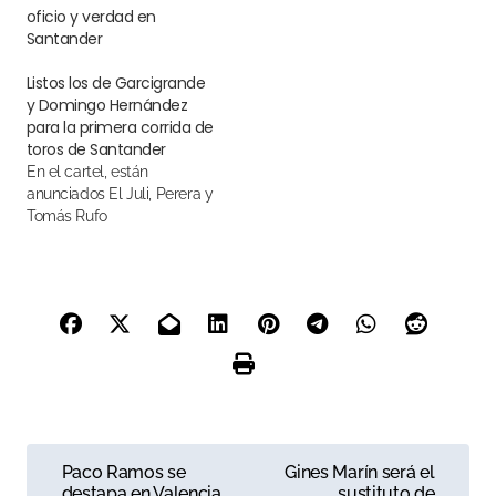
oficio y verdad en
Santander
Listos los de Garcigrande
y Domingo Hernández
para la primera corrida de
toros de Santander
En el cartel, están
anunciados El Juli, Perera y
Tomás Rufo
N
Paco Ramos se
Gines Marín será el
destapa en Valencia
sustituto de