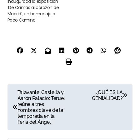
Inaugurada la exposición
‘De Camas al corazón de
Madrid’, en homenaje a
Paco Camino
N
Talavante, Castella y
¿QUÉ ES LA
Aarón Palacio: Teruel
GENIALIDAD?
a
reúne a tres
nombres clave de la
v
temporada en la
Feria del Ángel
e