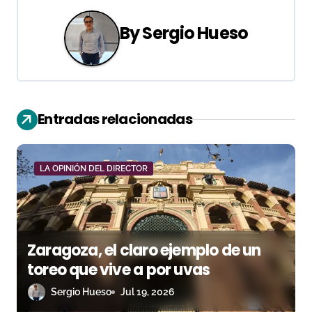
g
a
By
Sergio Hueso
c
i
ó
Entradas relacionadas
n
d
LA OPINIÓN DEL DIRECTOR
e
e
Zaragoza, el claro ejemplo de un
n
toreo que vive a por uvas
t
Sergio Hueso
Jul 19, 2026