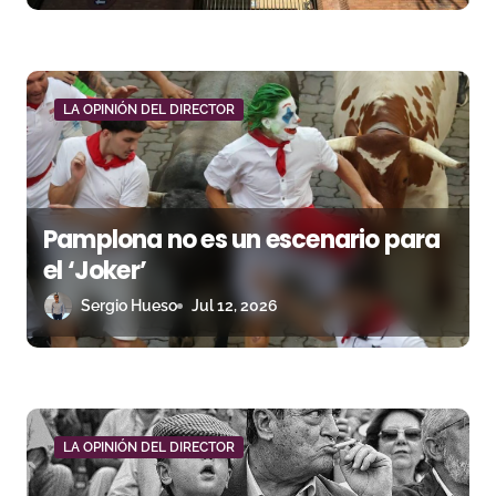
r
a
d
LA OPINIÓN DEL DIRECTOR
a
s
Pamplona no es un escenario para
el ‘Joker’
Sergio Hueso
Jul 12, 2026
LA OPINIÓN DEL DIRECTOR