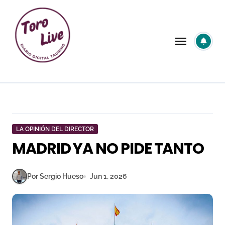
Saltar
al
contenido
LA OPINIÓN DEL DIRECTOR
MADRID YA NO PIDE TANTO
Por Sergio Hueso
Jun 1, 2026