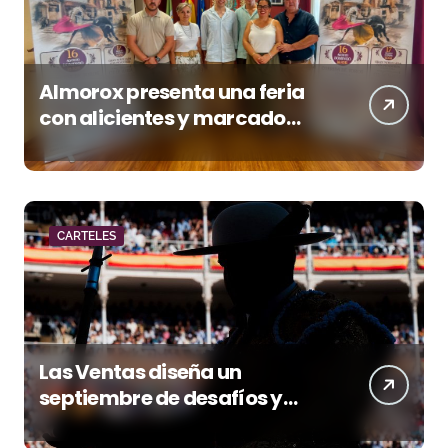
Almorox presenta una feria
con alicientes y marcado
acento torista
CARTELES
Las Ventas diseña un
septiembre de desafíos y
variedad ganadera