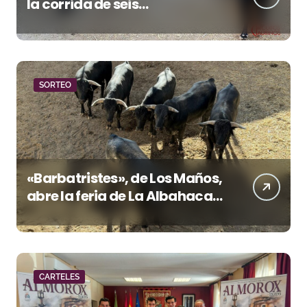
la corrida de seis
rejoneadores en El Puerto de
Santa María esta noche
SORTEO
«Barbatristes», de Los Maños,
abre la feria de La Albahaca
de Huesca
CARTELES