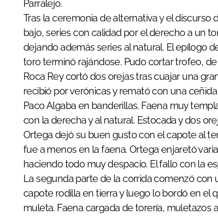
Parralejo.
Tras la ceremonia de alternativa y el discurso
bajo, series con calidad por el derecho a un t
dejando además series al natural. El epílogo d
toro terminó rajándose. Pudo cortar trofeo, de
Roca Rey cortó dos orejas tras cuajar una gran
recibió por verónicas y remató con una ceñida
Paco Algaba en banderillas. Faena muy templa
con la derecha y al natural. Estocada y dos ore
Ortega dejó su buen gusto con el capote al terc
fue a menos en la faena. Ortega enjaretó var
haciendo todo muy despacio. El fallo con la esp
La segunda parte de la corrida comenzó con u
capote rodilla en tierra y luego lo bordó en el 
muleta. Faena cargada de torería, muletazos al