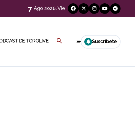
7
Ago 2026, Vie
Buscar:
PODCAST DE TOROLIVE
Suscríbete
a Rey
BOTÓN DE BÚSQUEDA
eren venir a esta feria»
ágenes)
ría esta noche