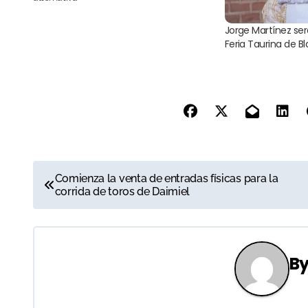
Jorge Martínez ser
Feria Taurina de B
N
Comienza la venta de entradas físicas para la
corrida de toros de Daimiel
a
v
e
B
g