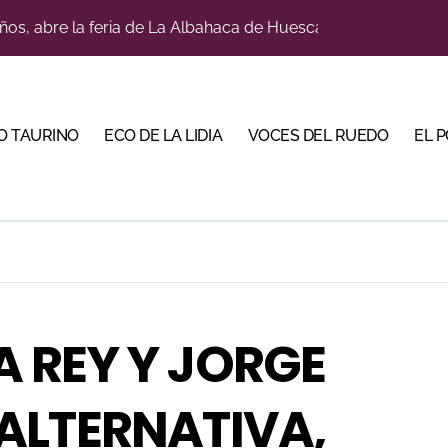
ños, abre la feria de La Albahaca de Huesca
a con alicientes y marcado acento torista
tiembre de desafíos y variedad ganadera
 apuesta por los jóvenes con entradas desde un euro
O TAURINO
ECO DE LA LIDIA
VOCES DEL RUEDO
EL 
ma su temporada de figura y el palco niega el premio a Roc
lotito’ sobresale en una noche gris en Las Ventas
n el cuadro de honor de las Colombinas 2026
e de Tauroemoción en Huesca: «Todas las figuras del toreo qui
orino Martín para su regreso a Huesca trece años después (Im
A REY Y JORGE
bre la corrida de seis rejoneadores en El Puerto de Santa Ma
 ALTERNATIVA,