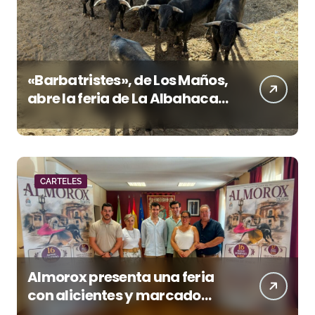
«Barbatristes», de Los Maños,
abre la feria de La Albahaca
de Huesca
CARTELES
Almorox presenta una feria
con alicientes y marcado
acento torista