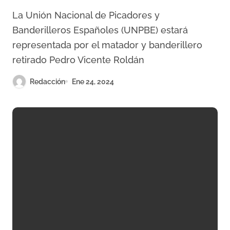
España), se incorporan al
La Unión Nacional de Picadores y
patronato de la Fundación
Banderilleros Españoles (UNPBE) estará
Toro de Lidia
representada por el matador y banderillero
retirado Pedro Vicente Roldán
Redacción
Ene 24, 2024