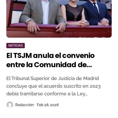
NOTICIAS
El TSJM anula el convenio
entre la Comunidad de
Madrid y la Fundación del
El Tribunal Superior de Justicia de Madrid
Toro de Lidia al considerarlo
concluye que el acuerdo suscrito en 2023
una subvención sujeta a la
debía tramitarse conforme a la Ley…
Ley General de Subvenciones
Redacción
Feb 28, 2026