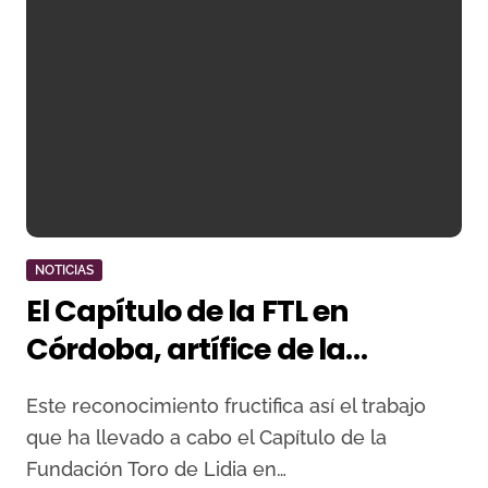
NOTICIAS
El Capítulo de la FTL en
Córdoba, artífice de la
concesión de la Medalla de la
Este reconocimiento fructifica así el trabajo
ciudad de Córdoba a Manuel
que ha llevado a cabo el Capítulo de la
Benítez “El Cordobés”
Fundación Toro de Lidia en…